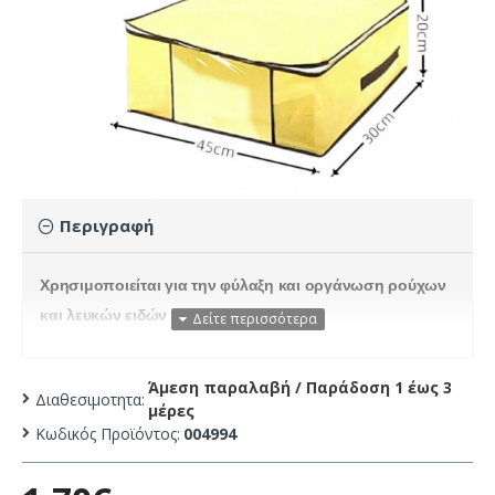
Περιγραφή
Χρησιμοποιείται για την φύλαξη και οργάνωση ρούχων
και λευκών ειδών
Διαθέτει διαφάνεια στο μπροστινό μέρος για να φαίνεται
Άμεση παραλαβή / Παράδoση 1 έως 3
το εσωτερικό
Διαθεσιμοτητα:
μέρες
Διαστάσεις :
45x30x20cm
Κωδικός Προϊόντος:
004994