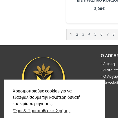
3,00€
1
2
3
4
5
6
7
8
Ο ΛΟΓΑ
Αρχική
Λίστα ε
Ο Λογαρ
Newslet
Χρησιμοποιούμε cookies για να
εξασφαλίσουμε την καλύτερη δυνατή
εμπειρία περιήγησης.
Όροι & Προϋποθέσεις Xρήσης