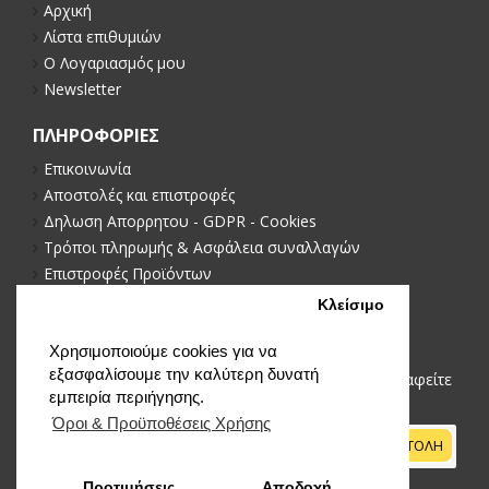
Αρχική
Λίστα επιθυμιών
Ο Λογαριασμός μου
Newsletter
ΠΛΗΡΟΦΟΡΙΕΣ
Επικοινωνία
Αποστολές και επιστροφές
Δηλωση Απορρητου - GDPR - Cookies
Τρόποι πληρωμής & Ασφάλεια συναλλαγών
Επιστροφές Προϊόντων
Πολιτική απορρήτου
Κλείσιμο
NEWSLETTER
Χρησιμοποιούμε cookies για να
εξασφαλίσουμε την καλύτερη δυνατή
Μείνετε ενημερωμένοι με νέα και προωθήσεις, εγγραφείτε
εμπειρία περιήγησης.
στο newsletter μας
Όροι & Προϋποθέσεις Xρήσης
ΑΠΟΣΤΟΛΗ
Προτιμήσεις
Αποδοχή