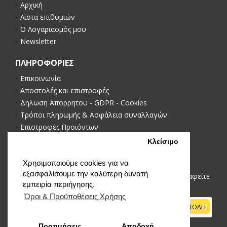
Αρχική
Λίστα επιθυμιών
Ο Λογαριασμός μου
Newsletter
ΠΛΗΡΟΦΟΡΙΕΣ
Επικοινωνία
Αποστολές και επιστροφές
Δηλωση Απορρητου - GDPR - Cookies
Τρόποι πληρωμής & Ασφάλεια συναλλαγών
Επιστροφές Προϊόντων
Πολιτική απορρήτου
Κλείσιμο
NEWSLETTER
Χρησιμοποιούμε cookies για να
εξασφαλίσουμε την καλύτερη δυνατή
Μείνετε ενημερωμένοι με νέα και προωθήσεις, εγγραφείτε
εμπειρία περιήγησης.
στο newsletter μας
Όροι & Προϋποθέσεις Xρήσης
ΑΠΟΣΤΟΛΗ
Προτιμήσεις
Αποδοχή