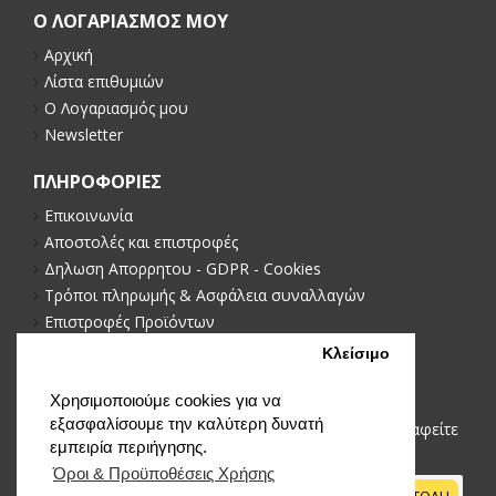
Ο ΛΟΓΑΡΙΑΣΜΟΣ ΜΟΥ
Αρχική
Λίστα επιθυμιών
Ο Λογαριασμός μου
Newsletter
ΠΛΗΡΟΦΟΡΙΕΣ
Επικοινωνία
Αποστολές και επιστροφές
Δηλωση Απορρητου - GDPR - Cookies
Τρόποι πληρωμής & Ασφάλεια συναλλαγών
Επιστροφές Προϊόντων
Πολιτική απορρήτου
Κλείσιμο
NEWSLETTER
Χρησιμοποιούμε cookies για να
εξασφαλίσουμε την καλύτερη δυνατή
Μείνετε ενημερωμένοι με νέα και προωθήσεις, εγγραφείτε
εμπειρία περιήγησης.
στο newsletter μας
Όροι & Προϋποθέσεις Xρήσης
ΑΠΟΣΤΟΛΗ