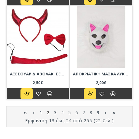
ΑΞΕΣΟΥΑΡ ΔΙΑΒΟΛΑΚΙ ΣΕΤ=3Τ
ΑΠΟΚΡΙΑΤΙΚΗ ΜΑΣΚΑ ΛΥΚΟΣ
2,50€
2,00€
1
2
3
4
5
6
7
8
9
Εμφάνιση 13 έως 24 από 255 (22 Σελ.)