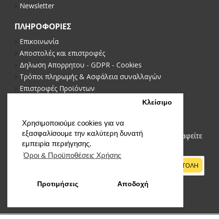
Newsletter
ΠΛΗΡΟΦΟΡΙΕΣ
Επικοινωνία
Αποστολές και επιστροφές
Δηλωση Απορρητου - GDPR - Cookies
Τρόποι πληρωμής & Ασφάλεια συναλλαγών
Επιστροφές Προϊόντων
Πολιτική απορρήτου
Κλείσιμο
NEWSLETTER
Χρησιμοποιούμε cookies για να
εξασφαλίσουμε την καλύτερη δυνατή
Μείνετε ενημερωμένοι με νέα και προωθήσεις, εγγραφείτε
εμπειρία περιήγησης.
στο newsletter μας
Όροι & Προϋποθέσεις Xρήσης
ΑΠΟΣΤΟΛΗ
Προτιμήσεις
Αποδοχή
Έχω διαβάσει και αποδέχομαι τους
Όροι & Προϋποθέσεις Xρήσης
Φιλτράρισμα προϊόντων